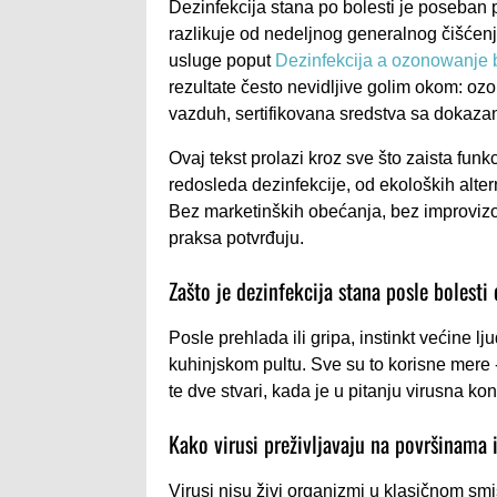
Dezinfekcija stana po bolesti je poseban p
razlikuje od nedeljnog generalnog čišćenja.
usluge poput
Dezinfekcija a ozonowanje 
rezultate često nevidljive golim okom: ozon
vazduh, sertifikovana sredstva sa dokaza
Ovaj tekst prolazi kroz sve što zaista fun
redosleda dezinfekcije, od ekoloških alte
Bez marketinških obećanja, bez improvizov
praksa potvrđuju.
Zašto je dezinfekcija stana posle bolesti
Posle prehlada ili gripa, instinkt većine l
kuhinjskom pultu. Sve su to korisne mere -
te dve stvari, kada je u pitanju virusna ko
Kako virusi preživljavaju na površinama 
Virusi nisu živi organizmi u klasičnom smi