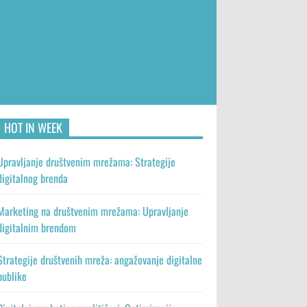
HOT IN WEEK
Upravljanje društvenim mrežama: Strategije
digitalnog brenda
Marketing na društvenim mrežama: Upravljanje
digitalnim brendom
Strategije društvenih mreža: angažovanje digitalne
publike