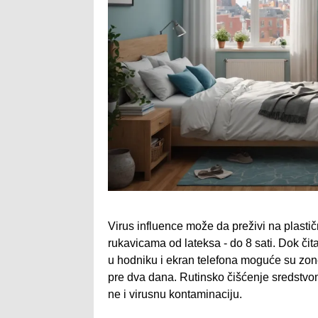
Virus influence može da preživi na plastič
rukavicama od lateksa - do 8 sati. Dok čit
u hodniku i ekran telefona moguće su zone
pre dva dana. Rutinsko čišćenje sredstvom
ne i virusnu kontaminaciju.