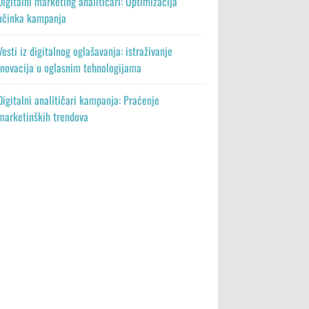
Digitalni marketing analitičari: Optimizacija
učinka kampanja
Vesti iz digitalnog oglašavanja: istraživanje
inovacija u oglasnim tehnologijama
Digitalni analitičari kampanja: Praćenje
marketinških trendova