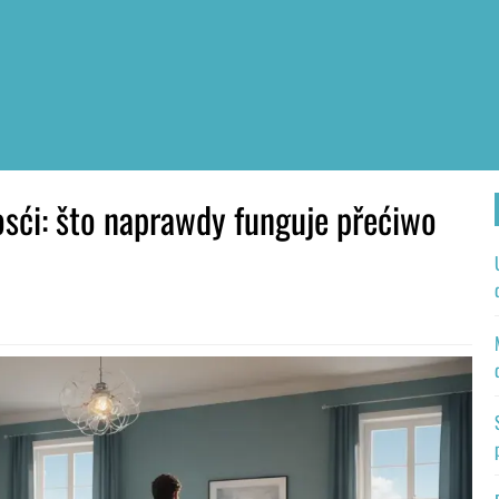
osći: što naprawdy funguje přećiwo