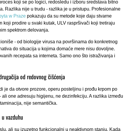
roces koji se po logici, redosledu i izboru sredstava bitno
 Razlika nije u trudu - razlika je u pristupu. Profesionalne
byta w Praze
pokazuju da su metode koje daju stvarne
 koji prodire u svaki kutak, ULV raspršivači koji tretiraju
nim spektrom delovanja.
kcioniše - od biologije virusa na površinama do konkretnog
rnativa do situacija u kojima domaće mere nisu dovoljne.
anih recepata sa interneta. Samo ono što istraživanja i
 drugačija od redovnog čišćenja
judi je da otvore prozore, operu posteljinu i prođu krpom po
 ali one adresuju higijenu, ne dezinfekciju. A razlika između
ntaminacija, nije semantička.
i u vazduhu
slu, ali su izuzetno funkcionalni u neaktivnom stanju. Kada