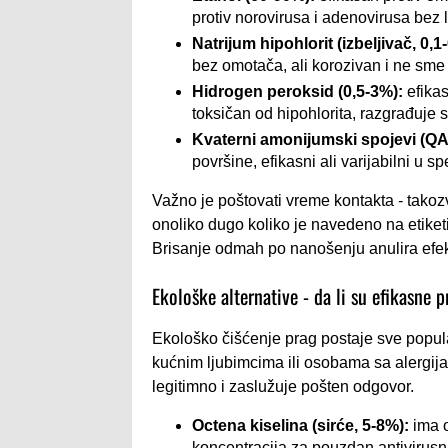
protiv norovirusa i adenovirusa bez
Natrijum hipohlorit (izbeljivač, 0,1
bez omotača, ali korozivan i ne sme
Hidrogen peroksid (0,5-3%):
efikas
toksičan od hipohlorita, razgrađuje 
Kvaterni amonijumski spojevi (QA
površine, efikasni ali varijabilni u sp
Važno je poštovati vreme kontakta - takoz
onoliko dugo koliko je navedeno na etiketi
Brisanje odmah po nanošenju anulira efek
Ekološke alternative - da li su efikasne p
Ekološko čišćenje prag postaje sve popul
kućnim ljubimcima ili osobama sa alergijam
legitimno i zaslužuje pošten odgovor.
Octena kiselina (sirće, 5-8%):
ima o
koncentracija za pouzdan antivirusni