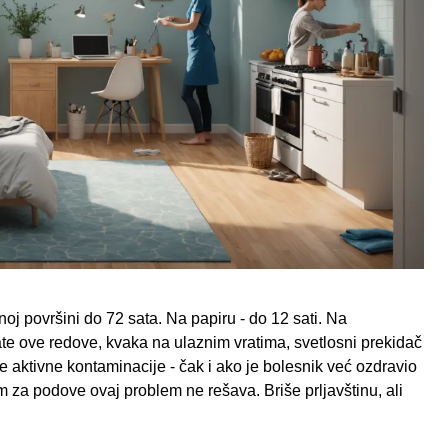
noj površini do 72 sata. Na papiru - do 12 sati. Na
ate ove redove, kvaka na ulaznim vratima, svetlosni prekidač
 aktivne kontaminacije - čak i ako je bolesnik već ozdravio
 za podove ovaj problem ne rešava. Briše prljavštinu, ali