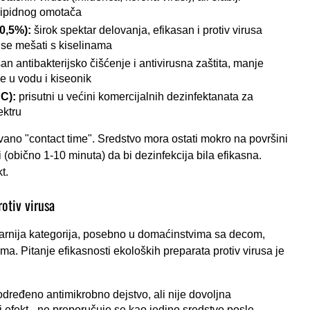
 lipidnog omotača
-0,5%):
širok spektar delovanja, efikasan i protiv virusa
 se mešati s kiselinama
an antibakterijsko čišćenje i antivirusna zaštita, manje
se u vodu i kiseonik
C):
prisutni u većini komercijalnih dezinfektanata za
ektru
vano "contact time". Sredstvo mora ostati mokro na površini
 (obično 1-10 minuta) da bi dezinfekcija bila efikasna.
t.
rotiv virusa
arnija kategorija, posebno u domaćinstvima sa decom,
a. Pitanje efikasnosti ekoloških preparata protiv virusa je
dređeno antimikrobno dejstvo, ali nije dovoljna
 efekt - ne preporučuje se kao jedino sredstvo posle