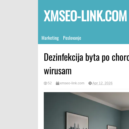
XMSEO-LINK.COM
Marketing
Poslovanje
Dezinfekcija byta po chor
wirusam
52
xmseo-link.com
Apr 12, 2026