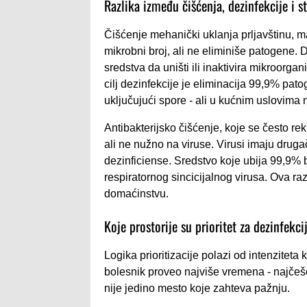
Razlika između čišćenja, dezinfekcije i st
Čišćenje mehanički uklanja prljavštinu, 
mikrobni broj, ali ne eliminiše patogene. De
sredstva da uništi ili inaktivira mikroorgan
cilj dezinfekcije je eliminacija 99,9% pat
uključujući spore - ali u kućnim uslovima n
Antibakterijsko čišćenje, koje se često re
ali ne nužno na viruse. Virusi imaju drugač
dezinficiense. Sredstvo koje ubija 99,9% b
respiratornog sincicijalnog virusa. Ova raz
domaćinstvu.
Koje prostorije su prioritet za dezinfekci
Logika prioritizacije polazi od intenziteta
bolesnik proveo najviše vremena - najčešć
nije jedino mesto koje zahteva pažnju.