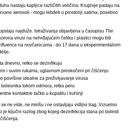
zduhu nastaju kapljice različitih veličina. Krupnije padaju na
zvane aerosoli - mogu lebdeti u prostoriji satima, posebno
opstaju najduže. Istraživanja objavljena u časopisu
The
orona virusi na nehrđajućem čeliku i plastici mogu biti
s influence na novčanicama - do 17 dana u eksperimentalnim
delje.
ta dnevno, retko se dezinfikuju
krim i suvim rukama, uglavnom preskočeni pri čišćenju
tke površine idealne za preživljavanje virusa
ma bolesnika tokom odmora, retko peru
entne kontaktne tačke u kupatilu i kuhinji
e ne vide, ne mirišu i ne ostavljaju vidljivi trag. Vizuelno
o je ključni razlog zbog kojeg dezinfekcija stana po bolesti
 čišćenja.