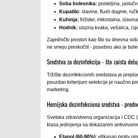
Soba bolesnika:
posteljina, jastučn
Kupatilo:
slavine, flush dugme, ručk
Kuhinja:
frižider, mikrotalna, slavin
Hodnik:
ulazna kvaka, vešalica, cip
Zajednički prostori kao što su dnevna soba i
ne smeju preskočiti - posebno ako je boles
Sredstva za dezinfekciju - što zaista delu
Tržište dezinfekcionih sredstava je prepla
pouzdan kriterijum selekcije je naučno po
marketing.
Hemijska dezinfekciona sredstva - predno
Svetska zdravstvena organizacija i CDC (a
klasa jedinjenja sa dokazanim antivirusn
Etanol (60-90%):
efikasan protiv omo