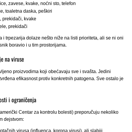
ice, zavese, kvake, noćni sto, telefon
e, toaletna daska, peškiri
a, prekidači, kvake
ele, prekidači
 trpezarija dolaze nešto niže na listi prioriteta, ali se ni oni
nik boravio i u tim prostorijama.
je na viruse
vljeno proizvodima koji obećavaju sve i svašta. Jedini
tvrđena efikasnost protiv konkretnih patogena. Sve ostalo je
sti i ograničenja
merički Centar za kontrolu bolesti) preporučuju nekoliko
im dejstvom:
tačnih virusa (influenca, korona virusi), ali slabiji