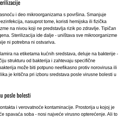
erilizacije
masnoću i deo mikroorganizama s površina. Smanjuje
zinfekcija, nasuprot tome, koristi hemijska ili fizička
izme na nivou koji ne predstavlja rizik po zdravlje. Tipičan
ogena. Sterilizacija ide dalje - uništava sve mikroorganizme
ije ni potrebna ni ostvariva.
klamira na etiketama kućnih sredstava, deluje na bakterije -
iju strukturu od bakterija i zahtevaju specifične
akterija može biti potpuno neefikasno protiv norovirusa ili
lika je kritična pri izboru sredstava posle virusne bolesti u
ju posle bolesti
 kontakta i verovatnoće kontaminacije. Prostorija u kojoj je
e spavaća soba - nosi najveće virusno opterećenje. Ali to