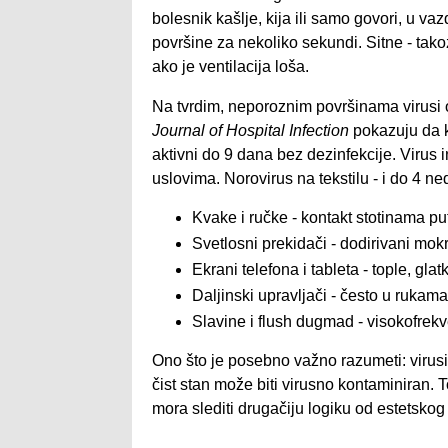
bolesnik kašlje, kija ili samo govori, u va
površine za nekoliko sekundi. Sitne - tako
ako je ventilacija loša.
Na tvrdim, neporoznim površinama virusi 
Journal of Hospital Infection
pokazuju da k
aktivni do 9 dana bez dezinfekcije. Viru
uslovima. Norovirus na tekstilu - i do 4 ne
Kvake i ručke - kontakt stotinama pu
Svetlosni prekidači - dodirivani mo
Ekrani telefona i tableta - tople, gla
Daljinski upravljači - često u ruka
Slavine i flush dugmad - visokofrekv
Ono što je posebno važno razumeti: virusi s
čist stan može biti virusno kontaminiran. T
mora slediti drugačiju logiku od estetskog