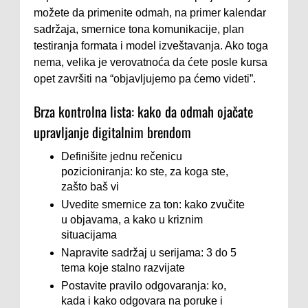
možete da primenite odmah, na primer kalendar
sadržaja, smernice tona komunikacije, plan
testiranja formata i model izveštavanja. Ako toga
nema, velika je verovatnoća da ćete posle kursa
opet završiti na “objavljujemo pa ćemo videti”.
Brza kontrolna lista: kako da odmah ojačate
upravljanje digitalnim brendom
Definišite jednu rečenicu
pozicioniranja: ko ste, za koga ste,
zašto baš vi
Uvedite smernice za ton: kako zvučite
u objavama, a kako u kriznim
situacijama
Napravite sadržaj u serijama: 3 do 5
tema koje stalno razvijate
Postavite pravilo odgovaranja: ko,
kada i kako odgovara na poruke i