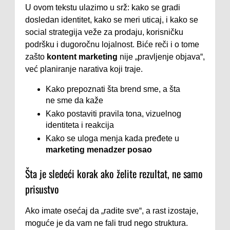
U ovom tekstu ulazimo u srž: kako se gradi
dosledan identitet, kako se meri uticaj, i kako se
social strategija veže za prodaju, korisničku
podršku i dugoročnu lojalnost. Biće reči i o tome
zašto
kontent marketing
nije „pravljenje objava“,
već planiranje narativa koji traje.
Kako prepoznati šta brend sme, a šta
ne sme da kaže
Kako postaviti pravila tona, vizuelnog
identiteta i reakcija
Kako se uloga menja kada pređete u
marketing menadzer posao
Šta je sledeći korak ako želite rezultat, ne samo
prisustvo
Ako imate osećaj da „radite sve“, a rast izostaje,
moguće je da vam ne fali trud nego struktura.