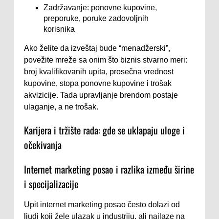
Zadržavanje: ponovne kupovine,
preporuke, poruke zadovoljnih
korisnika
Ako želite da izveštaj bude “menadžerski”,
povežite mreže sa onim što biznis stvarno meri:
broj kvalifikovanih upita, prosečna vrednost
kupovine, stopa ponovne kupovine i trošak
akvizicije. Tada upravljanje brendom postaje
ulaganje, a ne trošak.
Karijera i tržište rada: gde se uklapaju uloge i
očekivanja
Internet marketing posao i razlika između širine
i specijalizacije
Upit internet marketing posao često dolazi od
ljudi koji žele ulazak u industriju, ali nailaze na