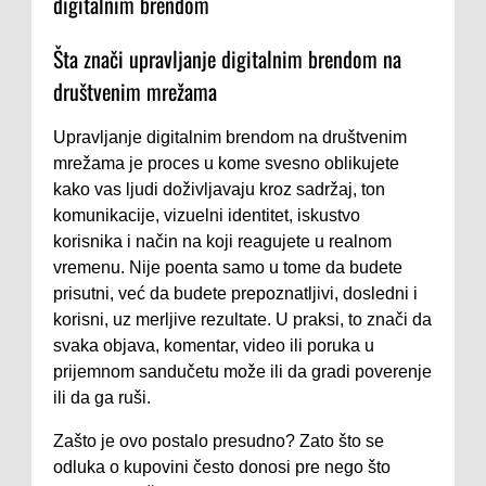
digitalnim brendom
Šta znači upravljanje digitalnim brendom na
društvenim mrežama
Upravljanje digitalnim brendom na društvenim
mrežama je proces u kome svesno oblikujete
kako vas ljudi doživljavaju kroz sadržaj, ton
komunikacije, vizuelni identitet, iskustvo
korisnika i način na koji reagujete u realnom
vremenu. Nije poenta samo u tome da budete
prisutni, već da budete prepoznatljivi, dosledni i
korisni, uz merljive rezultate. U praksi, to znači da
svaka objava, komentar, video ili poruka u
prijemnom sandučetu može ili da gradi poverenje
ili da ga ruši.
Zašto je ovo postalo presudno? Zato što se
odluka o kupovini često donosi pre nego što