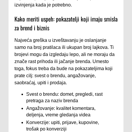
izvinjenja kada je potrebno.
Kako meriti uspeh: pokazatelji koji imaju smisla
za brend i biznis
Najveća greška u izveštavanju je oslanjanje
samo na broj pratilaca ili ukupan broj lajkova. Ti
brojevi mogu da izgledaju lepo, ali ne moraju da
znače rast prihoda ili jačanje brenda. Umesto
toga, fokus treba da bude na pokazateljima koji
prate cilj: svest o brendu, angažovanje,
saobraćaj, upiti i prodaja.
Svest o brendu: domet, pregledi, rast
pretraga za naziv brenda
Angažovanje: kvalitet komentara,
deljenja, vreme gledanja videa
Konverzije: upiti, prijave, kupovine,
trošak po konverziji