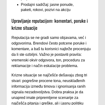
Prodajni sadržaj: jasne ponude,
paketi, rokovi, pozivi na akciju
Upravljanje reputacijom: komentari, poruke i
krizne situacije
Reputacija se ne gradi samo objavama, već i
odgovorima. Brendovi često potcene poruke i
komentare, a baš tu korisnici najbrže procenjuju
da li ste ozbiljni. Važno je postaviti pravila:
vremenski okvir odgovora, ton, proceduru za
reklamacije i način eskalacije problema.
Krizne situacije se najčešće dešavaju zbog tri
stvari: pogrešne procene tona, neusklađenih
informacija između timova i ignorisanja ranih
signala nezadovoljstva. Dobra praksa je da
unapred imate pripremljene scenarije za
najčešća pitanja i greške, ali i jasnu politiku