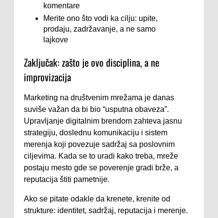
komentare
Merite ono što vodi ka cilju: upite,
prodaju, zadržavanje, a ne samo
lajkove
Zaključak: zašto je ovo disciplina, a ne
improvizacija
Marketing na društvenim mrežama je danas
suviše važan da bi bio “usputna obaveza”.
Upravljanje digitalnim brendom zahteva jasnu
strategiju, doslednu komunikaciju i sistem
merenja koji povezuje sadržaj sa poslovnim
ciljevima. Kada se to uradi kako treba, mreže
postaju mesto gde se poverenje gradi brže, a
reputacija štiti pametnije.
Ako se pitate odakle da krenete, krenite od
strukture: identitet, sadržaj, reputacija i merenje.