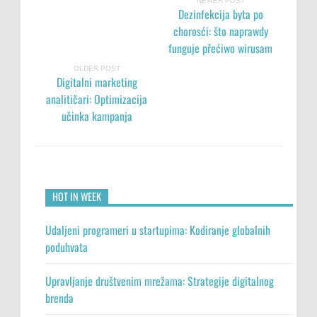
NEWER POST
Dezinfekcija byta po
chorosći: što naprawdy
funguje přećiwo wirusam
OLDER POST
Digitalni marketing
analitičari: Optimizacija
učinka kampanja
HOT IN WEEK
Udaljeni programeri u startupima: Kodiranje globalnih
poduhvata
Upravljanje društvenim mrežama: Strategije digitalnog
brenda