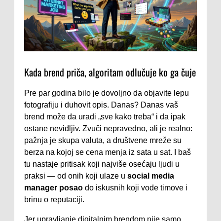
Kada brend priča, algoritam odlučuje ko ga čuje
Pre par godina bilo je dovoljno da objavite lepu
fotografiju i duhovit opis. Danas? Danas vaš
brend može da uradi „sve kako treba“ i da ipak
ostane nevidljiv. Zvuči nepravedno, ali je realno:
pažnja je skupa valuta, a društvene mreže su
berza na kojoj se cena menja iz sata u sat. I baš
tu nastaje pritisak koji najviše osećaju ljudi u
praksi — od onih koji ulaze u
social media
manager posao
do iskusnih koji vode timove i
brinu o reputaciji.
Jer upravljanje digitalnim brendom nije samo