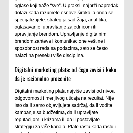
oglase koji traže “sve”. U praksi, najbrži napredak
dolazi kada razumete osnove široko, a onda se
specijalizujete: strategija sadržaja, analitika,
oglašavanje, upravljanje zajednicom ili
upravljanje brendom. Upravljanje digitalnim
brendom zahteva i komunikacione veštine i
sposobnost rada sa podacima, zato se često
nalazi na preseku više disciplina.
Digitalni marketing plata: od čega zavisi i kako
da je racionalno procenite
Digitalni marketing plata najviše zavisi od nivoa
odgovornosti i merljivog uticaja na rezultat. Nije
isto da li samo objavljujete sadržaj, da li vodite
kampanje sa budžetima, da li upravljate
reputacijom u krizama ili da li postavljate
strategiju za više kanala. Plate rastu kada rastu i