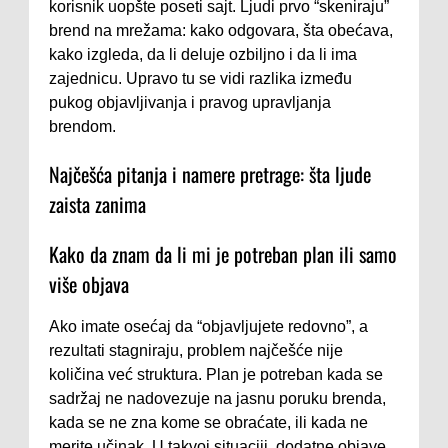
korisnik uopšte poseti sajt. Ljudi prvo “skeniraju”
brend na mrežama: kako odgovara, šta obećava,
kako izgleda, da li deluje ozbiljno i da li ima
zajednicu. Upravo tu se vidi razlika između
pukog objavljivanja i pravog upravljanja
brendom.
Najčešća pitanja i namere pretrage: šta ljude
zaista zanima
Kako da znam da li mi je potreban plan ili samo
više objava
Ako imate osećaj da “objavljujete redovno”, a
rezultati stagniraju, problem najčešće nije
količina već struktura. Plan je potreban kada se
sadržaj ne nadovezuje na jasnu poruku brenda,
kada se ne zna kome se obraćate, ili kada ne
merite učinak. U takvoj situaciji, dodatne objave