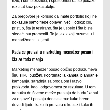
rizik, i kompleksnost, i sposobnost da se pokaže
rezultat kroz pokazatelje.
Za pregovore je korisno da imate portfolio koji ne
pokazuje samo “lepe objave”, već i logiku: cilj,
pristup, šta je testirano, šta je uspelo i šta biste
sledeći put promenili. To je jezik koji razumeju i
menadžment i klijenti.
Kada se prelazi u marketing menadzer posao i
šta se tada menja
Marketing menadzer posao obično podrazumeva
širu sliku: budžeti, koordinacija kanala, planiranje
kampanja, saradnja sa prodajom i razvoj
proizvoda, kao i odgovornost za rezultate. U tom
trenutku društvene mreže prestaju da budu “kanal
za objave” i postaju deo sistema: kako brend
dovodi ljude, kako ih pretvara u kupce i kako ih