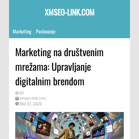
XMSEO-LINK.COM
Marketing
Poslovanje
Marketing na društvenim
mrežama: Upravljanje
digitalnim brendom
90
xmseo-link.com
Mar 07, 2026