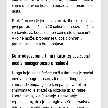
samo ubrzavaju trošenje budžeta i energije bez
rasta.
Praktičan test je jednostavan: da li neko ko vas
prvi put vidi može za 10 sekundi da razume čime
se bavite, za koga ste i po čemu ste drugačiji?
Ako ne može, problem je u pozicioniranju i
prezentaciji, ne u broju objava.
Ko je odgovoran u timu i kako izgleda social
media manager posao u realnosti
Uloga koja se najčešće traži u firmama je social
media manager posao, ali opis radnog mesta
varira od kompanije do kompanije. U nekim
timovima to je strateška pozicija (planiranje,
koordinacija, izveštavanje, upravljanje
reputacijom), dok je u drugima više operativna
(pisanje, objavljivanje, odgovaranje na poruke,