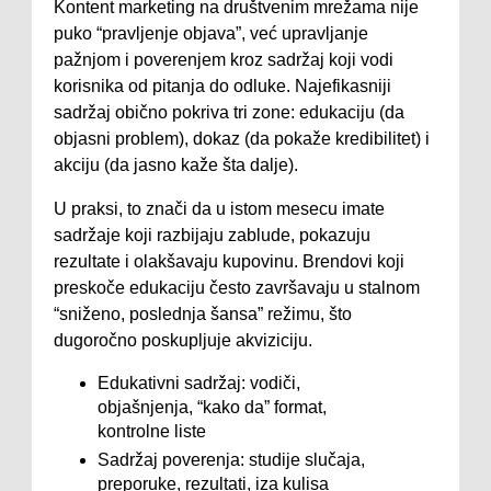
Kontent marketing na društvenim mrežama nije
puko “pravljenje objava”, već upravljanje
pažnjom i poverenjem kroz sadržaj koji vodi
korisnika od pitanja do odluke. Najefikasniji
sadržaj obično pokriva tri zone: edukaciju (da
objasni problem), dokaz (da pokaže kredibilitet) i
akciju (da jasno kaže šta dalje).
U praksi, to znači da u istom mesecu imate
sadržaje koji razbijaju zablude, pokazuju
rezultate i olakšavaju kupovinu. Brendovi koji
preskoče edukaciju često završavaju u stalnom
“sniženo, poslednja šansa” režimu, što
dugoročno poskupljuje akviziciju.
Edukativni sadržaj: vodiči,
objašnjenja, “kako da” format,
kontrolne liste
Sadržaj poverenja: studije slučaja,
preporuke, rezultati, iza kulisa