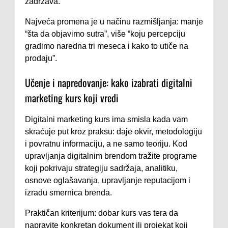
zadržava.
Najveća promena je u načinu razmišljanja: manje
“šta da objavimo sutra”, više “koju percepciju
gradimo naredna tri meseca i kako to utiče na
prodaju”.
Učenje i napredovanje: kako izabrati digitalni
marketing kurs koji vredi
Digitalni marketing kurs ima smisla kada vam
skraćuje put kroz praksu: daje okvir, metodologiju
i povratnu informaciju, a ne samo teoriju. Kod
upravljanja digitalnim brendom tražite programe
koji pokrivaju strategiju sadržaja, analitiku,
osnove oglašavanja, upravljanje reputacijom i
izradu smernica brenda.
Praktičan kriterijum: dobar kurs vas tera da
napravite konkretan dokument ili projekat koji