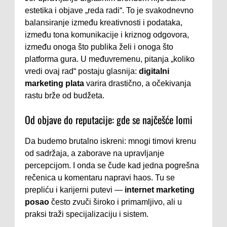
estetika i objave „reda radi“. To je svakodnevno
balansiranje između kreativnosti i podataka,
između tona komunikacije i kriznog odgovora,
između onoga što publika želi i onoga što
platforma gura. U međuvremenu, pitanja „koliko
vredi ovaj rad“ postaju glasnija:
digitalni
marketing plata
varira drastično, a očekivanja
rastu brže od budžeta.
Od objave do reputacije: gde se najčešće lomi
Da budemo brutalno iskreni: mnogi timovi krenu
od sadržaja, a zaborave na upravljanje
percepcijom. I onda se čude kad jedna pogrešna
rečenica u komentaru napravi haos. Tu se
prepliću i karijerni putevi —
internet marketing
posao
često zvuči široko i primamljivo, ali u
praksi traži specijalizaciju i sistem.