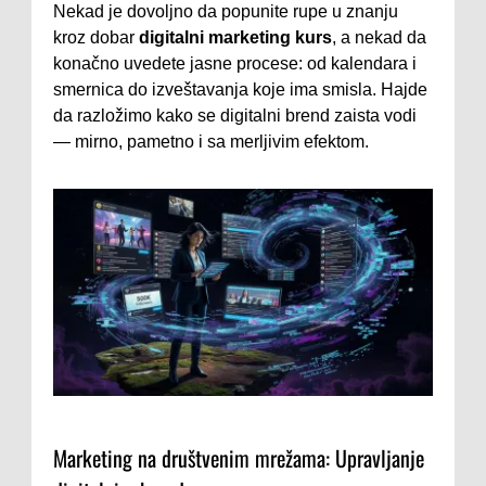
Nekad je dovoljno da popunite rupe u znanju
kroz dobar
digitalni marketing kurs
, a nekad da
konačno uvedete jasne procese: od kalendara i
smernica do izveštavanja koje ima smisla. Hajde
da razložimo kako se digitalni brend zaista vodi
— mirno, pametno i sa merljivim efektom.
Marketing na društvenim mrežama: Upravljanje