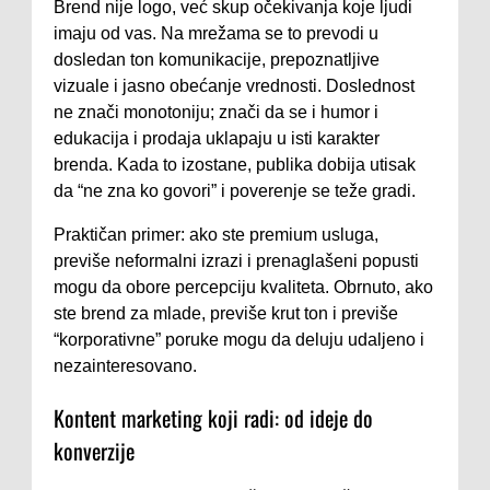
Brend nije logo, već skup očekivanja koje ljudi
imaju od vas. Na mrežama se to prevodi u
dosledan ton komunikacije, prepoznatljive
vizuale i jasno obećanje vrednosti. Doslednost
ne znači monotoniju; znači da se i humor i
edukacija i prodaja uklapaju u isti karakter
brenda. Kada to izostane, publika dobija utisak
da “ne zna ko govori” i poverenje se teže gradi.
Praktičan primer: ako ste premium usluga,
previše neformalni izrazi i prenaglašeni popusti
mogu da obore percepciju kvaliteta. Obrnuto, ako
ste brend za mlade, previše krut ton i previše
“korporativne” poruke mogu da deluju udaljeno i
nezainteresovano.
Kontent marketing koji radi: od ideje do
konverzije